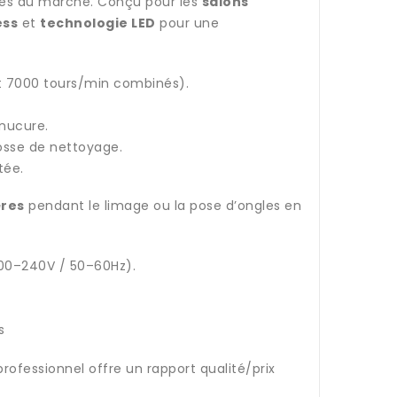
bles du marché. Conçu pour les
salons
ess
et
technologie LED
pour une
it 7000 tours/min combinés).
nucure.
brosse de nettoyage.
tée.
ères
pendant le limage ou la pose d’ongles en
 (100–240V / 50–60Hz).
s
rofessionnel offre un rapport qualité/prix