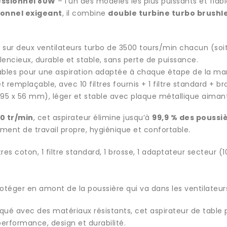
essionnel 80W
– l’un des modèles les plus puissants et fia
onnel exigeant
, il combine
double turbine turbo brushl
 sur deux ventilateurs turbo de 3500 tours/min chacun (so
ilencieux, durable et stable, sans perte de puissance.
lables pour une aspiration adaptée à chaque étape de la ma
et remplaçable, avec 10 filtres fournis + 1 filtre standard + 
 195 x 56 mm), léger et stable avec plaque métallique aiman
0 tr/min
, cet aspirateur élimine jusqu’à
99,9 % des poussi
nement de travail propre, hygiénique et confortable.
tres coton, 1 filtre standard, 1 brosse, 1 adaptateur secteur
r protéger en amont de la poussière qui va dans les ventilateur
qué avec des matériaux résistants, cet aspirateur de table p
erformance, design et durabilité.