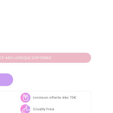
EZ-MOI LORSQUE DISPONIBLE
el
Livraison offerte dès 70€
Cruelty Free