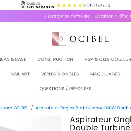
9.5
/
1
⚡ Entreprise familiale – Livraison 4,95€ en
RÉPA & BASE
CONSTRUCTION
VSP & GELS COULEU
NAIL ART
VERNIS À ONGLES
MAQUILLAGES
QUESTIONS / RÉPONSES
nucure OCIBEL
/
Aspirateur Ongles Professionnel 80W Double
Aspirateur Ong
Double Turbine