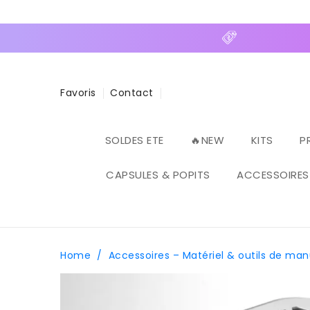
ASSER
U
ONTENU
Favoris
Contact
SOLDES ETE
🔥NEW
KITS
P
CAPSULES & POPITS
ACCESSOIRES
Home
/
Accessoires – Matériel & outils de ma
PASSER AUX
INFORMATIONS
PRODUITS