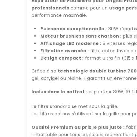
Aspirateur de Poussière pour Ongles Prof
professionnels
comme pour un
usage pers
performance maximale.
Puissance exceptionnelle :
80W répartis
Moteur brushless sans charbon :
plus s
Affichage LED moderne :
5 vitesses rég
Filtration avancée :
filtre coton lavable 
Design compact :
format ultra fin (315 x
Grâce à sa
technologie double turbine 700
gel, acrylgel ou résine. Il garantit un environ
Inclus dans le coffret :
aspirateur 80W, 10 fil
Le filtre standard se met sous la grille.
Les filtres cotons s'utilisent sur la grille pou
Qualité Premium au prix le plus juste :
fabri
imbattable pour tous les salons recherchant p