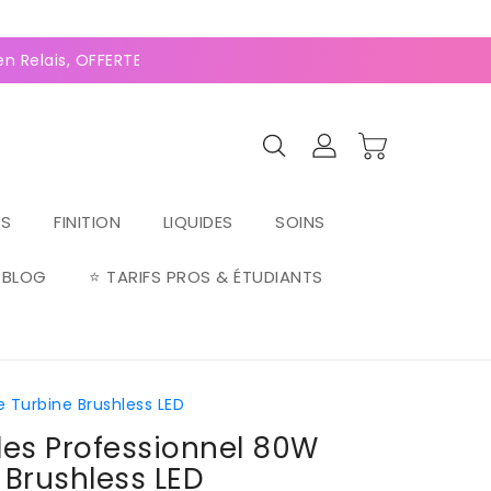
0
(128 avis)
 Relais, OFFERTE dès 70€ ⚡Paiement 2-4x Alma ⚡
RS
FINITION
LIQUIDES
SOINS
BLOG
⭐ TARIFS PROS & ÉTUDIANTS
 Turbine Brushless LED
les Professionnel 80W
 Brushless LED