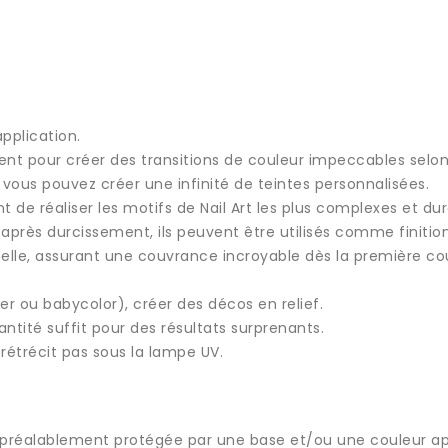
pplication.
nt pour créer des transitions de couleur impeccables selon
ous pouvez créer une infinité de teintes personnalisées.
nt de réaliser les motifs de Nail Art les plus complexes et du
près durcissement, ils peuvent être utilisés comme finition
elle, assurant une couvrance incroyable dès la première c
 ou babycolor), créer des décos en relief.
ité suffit pour des résultats surprenants.
rétrécit pas sous la lampe UV.
gle préalablement protégée par une base et/ou une couleur a