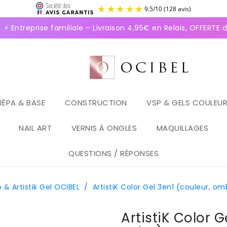
9.5
/
1
ntreprise familiale – Livraison 4,95€ en Relais, OFFERTE dè
RÉPA & BASE
CONSTRUCTION
VSP & GELS COULEU
NAIL ART
VERNIS À ONGLES
MAQUILLAGES
QUESTIONS / RÉPONSES
 & Artistik Gel OCIBEL
/
ArtistiK Color Gel 3en1 (couleur, o
ArtistiK Color 