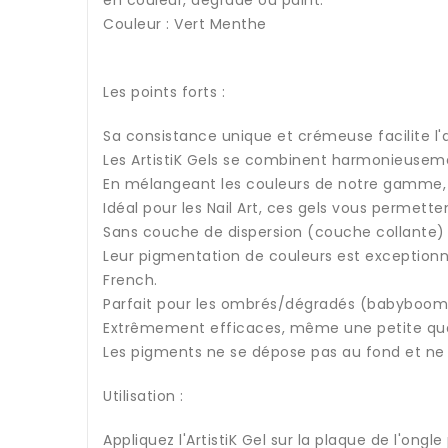
en couleur, dégradé ou paint.
Couleur : Vert Menthe
Les points forts :
Sa consistance unique et crémeuse facilite l'a
Les ArtistiK Gels se combinent harmonieuseme
En mélangeant les couleurs de notre gamme, v
Idéal pour les Nail Art, ces gels vous permette
Sans couche de dispersion (couche collante) a
Leur pigmentation de couleurs est exceptionn
French.
Parfait pour les ombrés/dégradés (babyboomer
Extrêmement efficaces, même une petite quant
Les pigments ne se dépose pas au fond et ne 
Utilisation :
Appliquez l'ArtistiK Gel sur la plaque de l'on