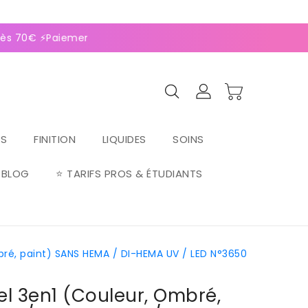
0
(128 avis)
s 70€ ⚡Paiement 2-4x Alma ⚡
RS
FINITION
LIQUIDES
SOINS
BLOG
⭐ TARIFS PROS & ÉTUDIANTS
mbré, paint) SANS HEMA / DI-HEMA UV / LED N°3650
Gel 3en1 (couleur, Ombré,