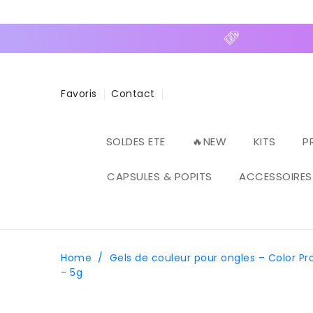
ASSER
U
ONTENU
⚡ E
Favoris
Contact
SOLDES ETE
🔥NEW
KITS
P
CAPSULES & POPITS
ACCESSOIRES
Home
/
Gels de couleur pour ongles – Color Pro
- 5g
PASSER AUX
INFORMATIONS
PRODUITS