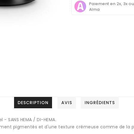
Paiement en 2x, 3x o
paint)
paint)
Alma
SANS
SANS
HEMA
HEMA
/
/
DI-
DI-
HEMA
HEMA
UV
UV
/
/
LED
LED
N°3650
N°3650
-
-
5g
5g
DESCRIPTION
AVIS
INGRÉDIENTS
el - SANS HEMA / DI-HEMA.
lement pigmentés et d'une texture crémeuse comme de la pei