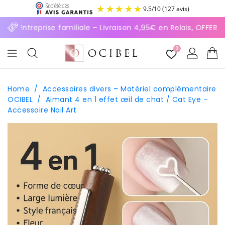
ASSER
9.5
/
10
(127 avis)
U
ONTENU
⚡ Entreprise familiale – Livraison 4,95€ en Relais, OFFERT
0
Home
/
Accessoires divers – Matériel complémentaire
OCIBEL
/
Aimant 4 en 1 effet œil de chat / Cat Eye –
Accessoire Nail Art
SSER AUX
FORMATIONS
ODUITS