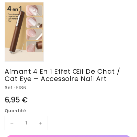
Aimant 4 En 1 Effet Œil De Chat /
Cat Eye – Accessoire Nail Art
Réf :
5186
Prix
6,95 €
habituel
Quantité
Réduire
Augmenter
la
la