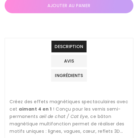
quantité
quantité
AJOUTER AU PANIER
de
de
Aimant
Aimant
4
4
en
en
1
1
effet
effet
DESCRIPTION
œil
œil
de
de
chat
chat
AVIS
/
/
Cat
Cat
INGRÉDIENTS
Eye
Eye
–
–
Accessoire
Accessoire
Nail
Nail
Créez des effets magnétiques spectaculaires avec
Art
Art
cet
aimant 4 en 1
! Conçu pour les vernis semi-
permanents
œil de chat / Cat Eye
, ce bâton
magnétique multifonction permet de réaliser des
motifs uniques : lignes, vagues, cœur, reflets 3D…