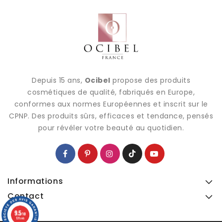
Depuis 15 ans,
Ocibel
propose des produits
cosmétiques de qualité, fabriqués en Europe,
conformes aux normes Européennes et inscrit sur le
CPNP. Des produits sûrs, efficaces et tendance, pensés
pour révéler votre beauté au quotidien.
Informations
Contact
9.5
9.5
/10
/10
128 avis
128 avis