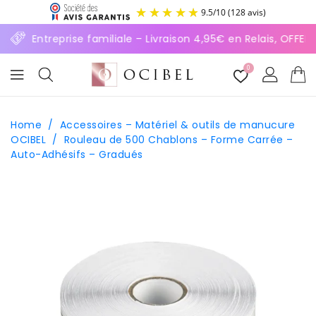
ASSER
9.5
/
10
(128 avis)
U
ONTENU
⚡ Entreprise familiale – Livraison 4,95€ en Relais, OFFE
0
Home
/
Accessoires – Matériel & outils de manucure
OCIBEL
/
Rouleau de 500 Chablons – Forme Carrée –
Auto-Adhésifs – Gradués
SSER AUX
FORMATIONS
ODUITS