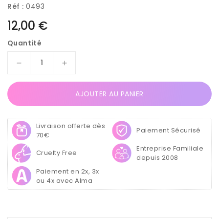
Réf :
0493
Prix
12,00 €
habituel
Quantité
Réduire
Augmenter
la
la
quantité
quantité
AJOUTER AU PANIER
de
de
Rouleau
Rouleau
de
de
Livraison offerte dès
500
500
Paiement Sécurisé
70€
Chablons
Chablons
Entreprise Familiale
–
–
Cruelty Free
depuis 2008
Forme
Forme
Carrée
Carrée
Paiement en 2x, 3x
–
–
ou 4x avec Alma
Auto-
Auto-
Adhésifs
Adhésifs
–
–