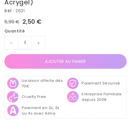
Acrygel)
Réf :
2631
2,50 €
5,90 €
Prix
Prix
Quantité
habituel
soldé
Réduire
Augmenter
la
la
quantité
quantité
AJOUTER AU PANIER
de
de
5
5
Pinces
Pinces
Livraison offerte dès
plastique
plastique
Paiement Sécurisé
70€
transparente
transparente
Entreprise Familiale
pour
pour
Cruelty Free
depuis 2008
maintient
maintient
des
des
Paiement en 2x, 3x
popits
popits
ou 4x avec Alma
(moule
(moule
acrygel)
acrygel)