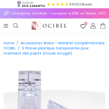
ASSER
9.5
/
10
(128 avis)
U
ONTENU
⚡ Entreprise familiale – Livraison 4,95€ en Relais, OFF
0
Home
/
Accessoires divers – Matériel complémentaire
OCIBEL
/
5 Pinces plastique transparente pour
maintient des popits (moule acrygel)
SSER AUX
FORMATIONS
ODUITS