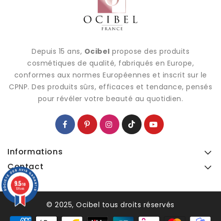
Depuis 15 ans,
Ocibel
propose des produits
cosmétiques de qualité, fabriqués en Europe,
conformes aux normes Européennes et inscrit sur le
CPNP. Des produits sûrs, efficaces et tendance, pensés
pour révéler votre beauté au quotidien.
Informations
Contact
9.5
9.5
/10
/10
128 avis
128 avis
© 2025, Ocibel tous droits réservés