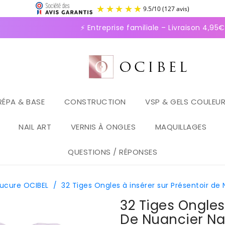
9.5
/
1
⚡ Entreprise familiale – Livraison 4,95€ e
RÉPA & BASE
CONSTRUCTION
VSP & GELS COULEU
NAIL ART
VERNIS À ONGLES
MAQUILLAGES
QUESTIONS / RÉPONSES
nucure OCIBEL
/
32 Tiges Ongles à insérer sur Présentoir de 
32 Tiges Ongles
De Nuancier Nai