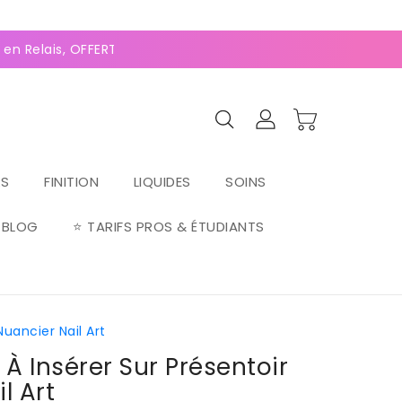
0
(127 avis)
n Relais, OFFERTE dès 70€ ⚡Paiement 2-4x Alma ⚡
RS
FINITION
LIQUIDES
SOINS
BLOG
⭐ TARIFS PROS & ÉTUDIANTS
Nuancier Nail Art
 À Insérer Sur Présentoir
l Art