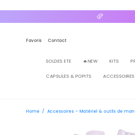
ASSER
U
ONTENU
Favoris
Contact
SOLDES ETE
🔥NEW
KITS
P
CAPSULES & POPITS
ACCESSOIRES
Home
/
Accessoires – Matériel & outils de ma
PASSER AUX
INFORMATIONS
PRODUITS