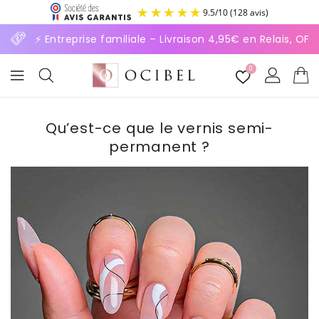
ASSER
9.5
/
10
(128 avis)
U
ONTENU
⚡ Entreprise familiale – Livraison 4,95€ en Relais, OF
0
Qu’est-ce que le vernis semi-
permanent ?