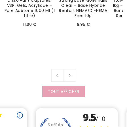
Dissolvant Capsules,
Strong Base Molly Nails
Italw
VSP, Gels, Acrylique –
Clear – Base Hybride
1kg – 
Pure Acétone 1000 Ml (1
Renfort HEMA/Di-HEMA
Bande
Litre)
Free 10g
Sensi
Prix
Prix
11,00 €
9,95 €
habituel
habituel
TOUT AFFICHER