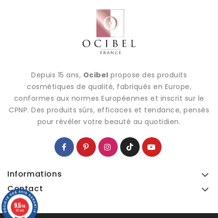
Depuis 15 ans,
Ocibel
propose des produits
cosmétiques de qualité, fabriqués en Europe,
conformes aux normes Européennes et inscrit sur le
CPNP. Des produits sûrs, efficaces et tendance, pensés
pour révéler votre beauté au quotidien.
Informations
Contact
9.5
9.5
/10
/10
127 avis
127 avis