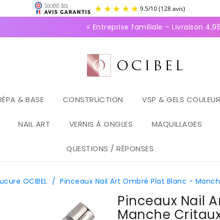
9.5
/
1
⚡ Entreprise familiale – Livraison 4,95
RÉPA & BASE
CONSTRUCTION
VSP & GELS COULEU
NAIL ART
VERNIS À ONGLES
MAQUILLAGES
QUESTIONS / RÉPONSES
nucure OCIBEL
/
Pinceaux Nail Art Ombré Plat Blanc - Manch
Pinceaux Nail A
Manche Critau