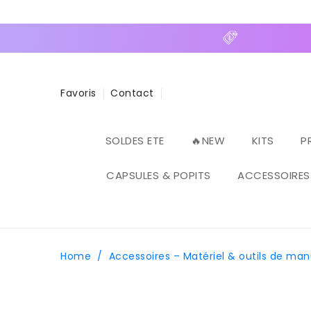
ASSER
U
ONTENU
Favoris
Contact
SOLDES ETE
🔥NEW
KITS
P
CAPSULES & POPITS
ACCESSOIRES
Home
/
Accessoires – Matériel & outils de ma
PASSER AUX
INFORMATIONS
PRODUITS