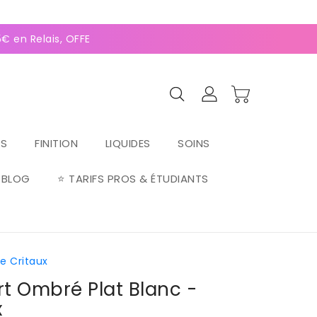
0
(128 avis)
€ en Relais, OFFERTE dès 70€ ⚡Paiement 2-4x Alma ⚡
RS
FINITION
LIQUIDES
SOINS
BLOG
⭐ TARIFS PROS & ÉTUDIANTS
e Critaux
rt Ombré Plat Blanc -
x